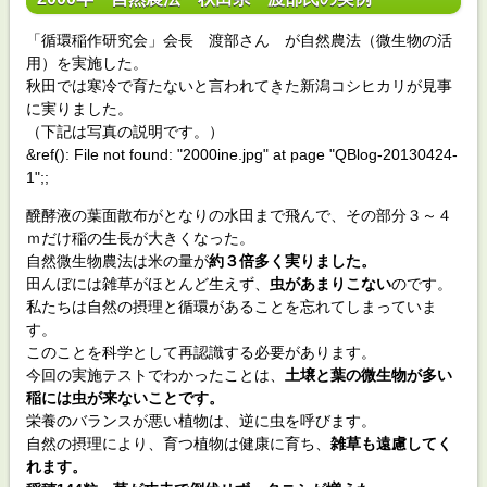
「循環稲作研究会」会長 渡部さん が自然農法（微生物の活
用）を実施した。
秋田では寒冷で育たないと言われてきた新潟コシヒカリが見事
に実りました。
（下記は写真の説明です。）
&ref(): File not found: "2000ine.jpg" at page "QBlog-20130424-
1";;
醗酵液の葉面散布がとなりの水田まで飛んで、その部分３～４
ｍだけ稲の生長が大きくなった。
自然微生物農法は米の量が
約３倍多く実りました。
田んぼには雑草がほとんど生えず、
虫があまりこない
のです。
私たちは自然の摂理と循環があることを忘れてしまっていま
す。
このことを科学として再認識する必要があります。
今回の実施テストでわかったことは、
土壌と葉の微生物が多い
稲には虫が来ないことです。
栄養のバランスが悪い植物は、逆に虫を呼びます。
自然の摂理により、育つ植物は健康に育ち、
雑草も遠慮してく
れます。