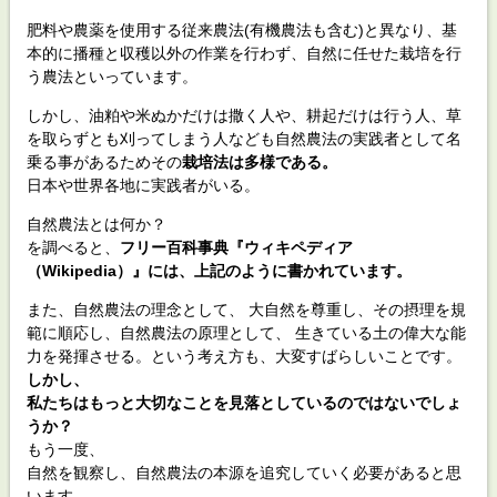
肥料や農薬を使用する従来農法(有機農法も含む)と異なり、基
本的に播種と収穫以外の作業を行わず、自然に任せた栽培を行
う農法といっています。
しかし、油粕や米ぬかだけは撒く人や、耕起だけは行う人、草
を取らずとも刈ってしまう人なども自然農法の実践者として名
乗る事があるためその
栽培法は多様である。
日本や世界各地に実践者がいる。
自然農法とは何か？
を調べると、
フリー百科事典『ウィキペディア
（Wikipedia）』には、上記のように書かれています。
また、自然農法の理念として、 大自然を尊重し、その摂理を規
範に順応し、自然農法の原理として、 生きている土の偉大な能
力を発揮させる。という考え方も、大変すばらしいことです。
しかし、
私たちはもっと大切なことを見落としているのではないでしょ
うか？
もう一度、
自然を観察し、自然農法の本源を追究していく必要があると思
います。