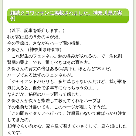
雑誌クロワッサンに掲載されました。神奈川県の実
例
（以下、記事を紹介します。）
我が家は庭の５分の４が畑。
今の季節は、さながらハーブ園の様相。
久保さん （神奈川県鎌倉市）
「これ野生のフェンネル。鰯の臭みが取れるの。で、消化剤、
腎臓の薬よ」でも、驚くべきはその育ち方。
久保さんの背丈の倍はある(写真下)。ほとんど"木〃だ。
ハーブであるはずのフェンネルが。
「ジャイアントパセリも、多年草じゃないんだけど、我が家を
気に入ると、自分で多年草になっちゃうのよ。」
なんだか、秘密のハーブ園って感じだ。
久保さんが次々と指差して教えてくれるハーブは、
その名前だけ書いても、このぺージが埋まりそうだ。
「この間もイタリアヘ行って、洋服買わないで種ばっかり注文
してきたの。
10年ぐらい前かな、家を建て替えて小さくして、庭を畑にした
んです。