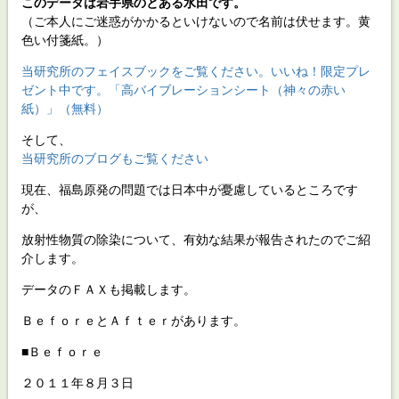
このデータは岩手県のとある水田です。
（ご本人にご迷惑がかかるといけないので名前は伏せます。黄
色い付箋紙。）
当研究所のフェイスブックをご覧ください。いいね！限定プレ
ゼント中です。「高バイブレーションシート（神々の赤い
紙）」（無料）
そして、
当研究所のブログもご覧ください
現在、福島原発の問題では日本中が憂慮しているところです
が、
放射性物質の除染について、有効な結果が報告されたのでご紹
介します。
データのＦＡＸも掲載します。
ＢｅｆｏｒｅとＡｆｔｅｒがあります。
■Ｂｅｆｏｒｅ
２０１１年８月３日