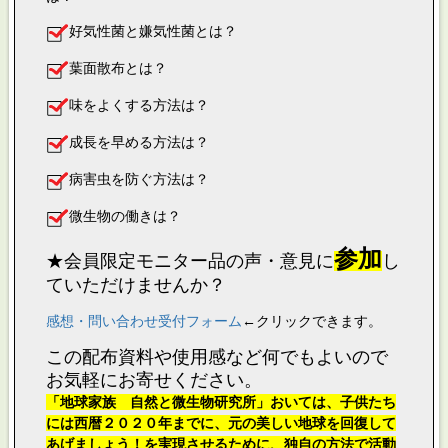
好気性菌と嫌気性菌とは？
葉面散布とは？
味をよくする方法は？
成長を早める方法は？
病害虫を防ぐ方法は？
微生物の働きは？
参加
★会員限定モニター品の声・意見に
し
ていただけませんか？
感想・問い合わせ受付フォーム
←クリックできます。
この配布資料や使用感など何でもよいので
お気軽にお寄せください。
「地球家族 自然と微生物研究所」おいては、子供たち
には西暦２０２０年までに、元の美しい地球を回復して
あげましょう！を実現させるために、独自の方法で活動