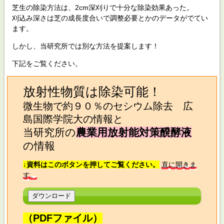
芝生の除染方法は、2cm深刈りで十分な除染効果あった。
刈込み深さは芝の成長度合いで調整必要とかのデータがでてい
ます。
しかし、当研究所では別な方法を提案します！
下記をご覧ください。
放射性物質は除染可能！
微生物で約９０％のセシウム除去 広
島国際学院大の情報と
当研究所の
農業用放射能対策醗酵液
の情報
↓資料はこのボタンを押してご覧ください。
直に開きま
す。
（PDFファイル）