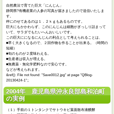
自然農法で育てた巨大「にんじん」
静岡県?有機産業の人参の写真が届きましたので送信いたしま
す。
秤にのせてあるのは１．２ｋｇもあるものです。
巨大にもかかわらず、このにんじんは細胞がぎっしり詰まって
いて、サラダでもたいへんおいしいです。
この巨大にになるにんじんの利点として考えられることは、
■早く大きくなるので、２回作物を作ることが出来る。（時間の
短縮）
■旬のものが２度味わえる。
■生産者は収入が増える。
■無農薬・無化学肥料なので安心です。
などが考えられます。
&ref(): File not found: "Save0012.jpg" at page "QBlog-
20130424-1";;
2004年 鹿児島県沖永良部島和泊町
の実例
（１）手前の１トンタンクでサトウキビ葉面散布液醗酵