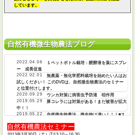
しています。
自然有機微生物農法ブログ
2022.04.06
１ペットボトル栽培：醗酵液を葉にスプレ
ー 成長促進
2022.02.01
無農薬・無化学肥料栽培を始めたい人はお
試しください！ このDVDは、自然微生物農法のセミナー
と位置付けします。
2020.09.29
ウンカ対策に病害虫予防液 稲作用
2019.05.29
豚コレラには対策がある！まだ被害が拡大
中！！
2019.05.22
自然微生物農法 微生物は凄い！！！■ス
イカ畑に除草剤を散布されてしまったそうなのですが‼
自然有機農法セミナー
2019.05.06
薬膳野菜の作り方 薬膳野菜用醗酵液を散
布するだけ！
2013年3月30日（土）①13:10～16:30