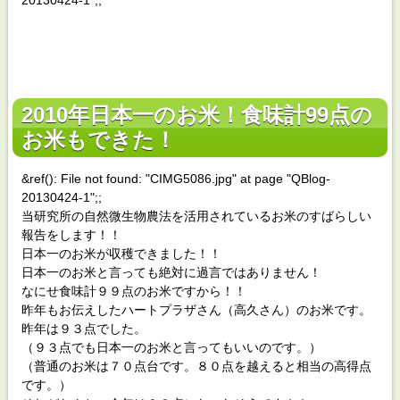
20130424-1";;
2010年日本一のお米！食味計99点の
お米もできた！
&ref(): File not found: "CIMG5086.jpg" at page "QBlog-
20130424-1";;
当研究所の自然微生物農法を活用されているお米のすばらしい
報告をします！！
日本一のお米が収穫できました！！
日本一のお米と言っても絶対に過言ではありません！
なにせ食味計９９点のお米ですから！！
昨年もお伝えしたハートプラザさん（高久さん）のお米です。
昨年は９３点でした。
（９３点でも日本一のお米と言ってもいいのです。）
（普通のお米は７０点台です。８０点を越えると相当の高得点
です。）