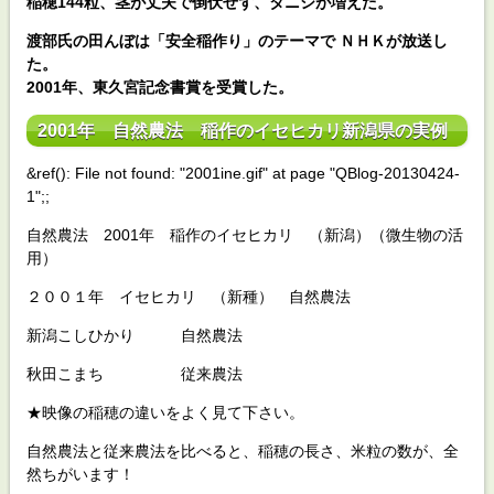
稲穂144粒、茎が丈夫で倒伏せず、タニシが増えた。
渡部氏の田んぼは「安全稲作り」のテーマで ＮＨＫが放送し
た。
2001年、東久宮記念書賞を受賞した。
2001年 自然農法 稲作のイセヒカリ新潟県の実例
&ref(): File not found: "2001ine.gif" at page "QBlog-20130424-
1";;
自然農法 2001年 稲作のイセヒカリ （新潟）（微生物の活
用）
２００１年 イセヒカリ （新種） 自然農法
新潟こしひかり 自然農法
秋田こまち 従来農法
★映像の稲穂の違いをよく見て下さい。
自然農法と従来農法を比べると、稲穂の長さ、米粒の数が、全
然ちがいます！