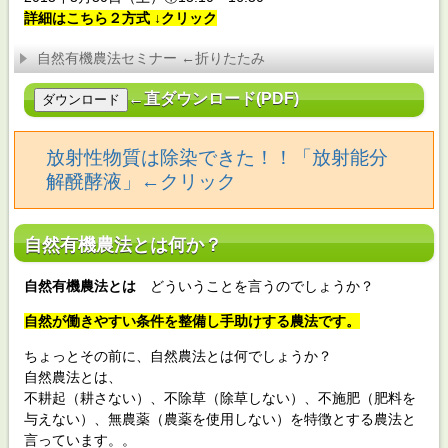
2015.08.09
【無料】微生物（農業用放射能対策醗酵
詳細はこちら２方式 ↓クリック
液）による、放射性物質の除染モニターを募集します！
自然有機農法セミナー ←折りたたみ
2015.08.01
さつまいも 巨大なさつまいもです！
2015.05.06
機能性農産物の作り方教えます！
←直ダウンロード(PDF)
2014.11.08
食用菊：虫が１０分の１以下になっていま
した！
放射性物質は除染できた！！「放射能分
解醗酵液」←クリック
自然有機農法とは何か？
自然有機農法とは
どういうことを言うのでしょうか？
自然が働きやすい条件を整備し手助けする農法です。
ちょっとその前に、自然農法とは何でしょうか？
自然農法とは、
不耕起（耕さない）、不除草（除草しない）、不施肥（肥料を
与えない）、無農薬（農薬を使用しない）を特徴とする農法と
言っています。。