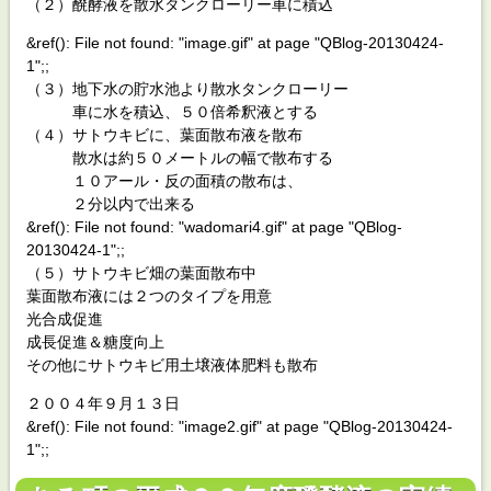
（２）醗酵液を散水タンクローリー車に積込
&ref(): File not found: "image.gif" at page "QBlog-20130424-
1";;
（３）地下水の貯水池より散水タンクローリー
車に水を積込、５０倍希釈液とする
（４）サトウキビに、葉面散布液を散布
散水は約５０メートルの幅で散布する
１０アール・反の面積の散布は、
２分以内で出来る
&ref(): File not found: "wadomari4.gif" at page "QBlog-
20130424-1";;
（５）サトウキビ畑の葉面散布中
葉面散布液には２つのタイプを用意
光合成促進
成長促進＆糖度向上
その他にサトウキビ用土壌液体肥料も散布
２００４年９月１３日
&ref(): File not found: "image2.gif" at page "QBlog-20130424-
1";;