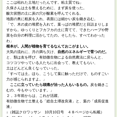
ここは枯れた土地だったんです。粘土質でね」
久保さんは土を整えるために、まず炭を使った。
酸欠状態の土に炭の穴が酸素を呼んでくれる。
地面の奥に粗炭を入れ、表面には細かい炭を鋤き込む。
「で、木の皮の堆肥を入れて。葉っぱの堆肥だと目詰まりしま
すから。ゆっくりとフカフカの土に育てて、できたハーブや野
菜を白分の料理に活かしてたの。そしたら、すべてわかった
わ」
根本が。
人間が植物を育てるなんておこがましい。
大気の流れに、月の満ち欠け、
自然のエネルギーで育つのだ。
と、類は友を呼び、有効微生物による自然農法に戻らんと、
コツコツやっている人たちに出会って、教えてもらい、
土はどんどん良くなっていった。
「すべては土。ほら、こうして葉に触っただけで、ものすごい
力が感じられますよ。」
ここに立っていたら頭痛が治った人もいるもの。
炭を鋤きこ
むの、今もやっています。」
２，３年前からは、これが活躍。
有効微生物で土整える「総合土壌改良液」と、葉の「成長促進
液」
↓（雑誌クロワッサン 10月10日号 ４８ページから転載）